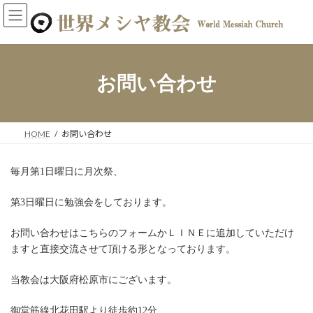
コ
ナ
ン
ビ
テ
ゲ
ン
ー
ツ
シ
へ
ョ
お問い合わせ
ス
ン
キ
に
ッ
移
プ
動
HOME
お問い合わせ
毎月第1日曜日に月次祭、
第3日曜日に勉強会をしております。
お問い合わせはこちらのフォームかＬＩＮＥに追加していただけ
ますと直接交流させて頂ける形となっております。
当教会は大阪府松原市にございます。
御堂筋線北花田駅より徒歩約12分