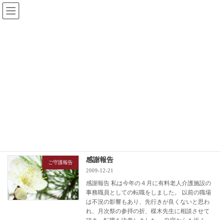
コ
ナ
ン
ビ
テ
ゲ
ン
ー
ツ
シ
へ
ョ
更新情報
ス
ン
キ
に
ッ
移
プ
動
HOME
更新情報
2009年12月
2009年12月
感謝報告
ご守護報告
2009-12-21
感謝報告 私は今年の４月に有料老人介護施設の
事務職員としての転職をしました。 以前の職場
は不況の影響もあり、先行きが良くないと思わ
れ、月次祭の参拝の折、楳木先生に相談させて