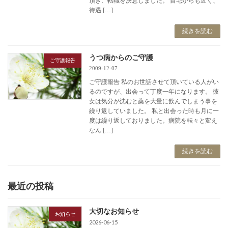
頂き、転職を決意しました。 自宅からも近く、
待遇 […]
続きを読む
うつ病からのご守護
ご守護報告
2009-12-07
ご守護報告 私のお世話させて頂いている人がい
るのですが、出会って丁度一年になります。 彼
女は気分が沈むと薬を大量に飲んでしまう事を
繰り返していました。 私と出会った時も月に一
度は繰り返しておりました。病院を転々と変え
なん […]
続きを読む
最近の投稿
大切なお知らせ
お知らせ
2026-06-15