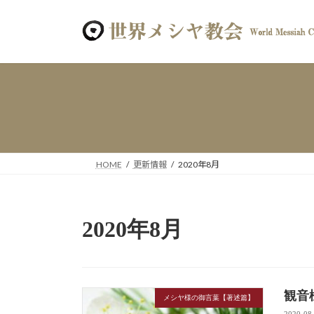
コ
ナ
ン
ビ
テ
ゲ
ン
ー
ツ
シ
へ
ョ
ス
ン
キ
に
ッ
移
プ
動
HOME
更新情報
2020年8月
2020年8月
観音
メシヤ様の御言葉【著述篇】
2020-08