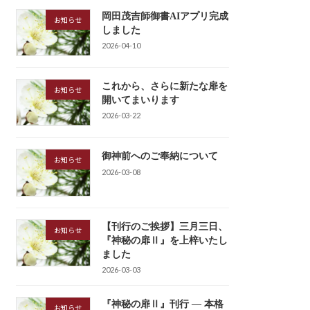
岡田茂吉師御書AIアプリ完成
お知らせ
しました
2026-04-10
これから、さらに新たな扉を
お知らせ
開いてまいります
2026-03-22
御神前へのご奉納について
お知らせ
2026-03-08
【刊行のご挨拶】三月三日、
お知らせ
『神秘の扉Ⅱ』を上梓いたし
ました
2026-03-03
『神秘の扉Ⅱ』刊行 ― 本格
お知らせ