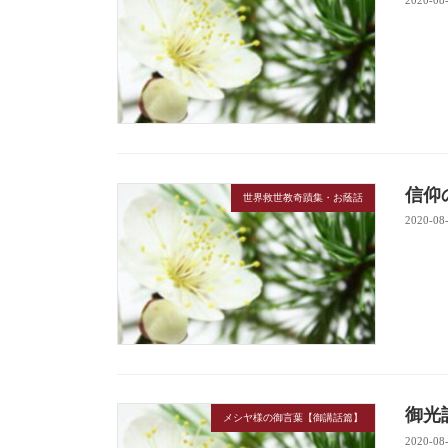
信仰
世界救世教奇蹟集・お蔭話
2020-08
御光
メシヤ様の御言葉【御講話篇】
2020-08