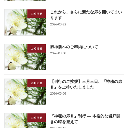
これから、さらに新たな扉を開いてまい
お知らせ
ります
2026-03-22
御神前へのご奉納について
お知らせ
2026-03-08
【刊行のご挨拶】三月三日、『神秘の扉
お知らせ
Ⅱ』を上梓いたしました
2026-03-03
『神秘の扉Ⅱ』刊行 ― 本格的な岩戸開
お知らせ
きの時を迎えて ―