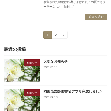
改装された建物は酷暑とよばれたこの夏でもク
ーラーなし♪ &nb […]
続きを読む
投
1
2
»
固
固
定
定
稿
ペ
ペ
最近の投稿
ー
ー
の
ジ
ジ
ペ
大切なお知らせ
お知らせ
ー
2026-06-15
ジ
送
岡田茂吉師御書AIアプリ完成しました
り
お知らせ
2026-04-10