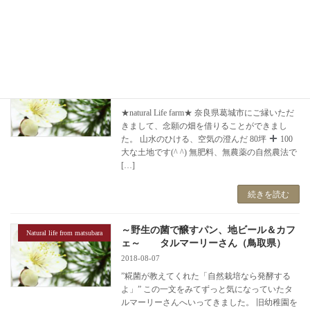
朝に関わらず、陽の光が強く、みなで汗だくに
なりながら4 […]
続きを読む
Natural Life farm
★Natural Life farm★
2018-08-26
★natural Life farm★ 奈良県葛城市にご縁いただ
きまして、念願の畑を借りることができまし
た。 山水のひける、空気の澄んだ 80坪
100
大な土地です(^ ^) 無肥料、無農薬の自然農法で
[…]
続きを読む
～野生の菌で醸すパン、地ビール＆カフ
Natural life from matsubara
ェ～ タルマーリーさん（鳥取県）
2018-08-07
”糀菌が教えてくれた「自然栽培なら発酵する
よ」” この一文をみてずっと気になっていたタ
ルマーリーさんへいってきました。 旧幼稚園を