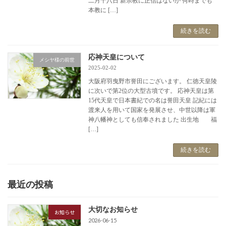
二月十八日 新宗教に正信はないか 何時までも
本教に […]
続きを読む
応神天皇について
メシヤ様の前世
2025-02-02
大阪府羽曳野市誉田にございます。 仁徳天皇陵
に次いで第2位の大型古墳です。 応神天皇は第
15代天皇で日本書紀での名は誉田天皇 記紀には
渡来人を用いて国家を発展させ、中世以降は軍
神八幡神としても信奉されました 出生地 福
[…]
続きを読む
最近の投稿
大切なお知らせ
お知らせ
2026-06-15