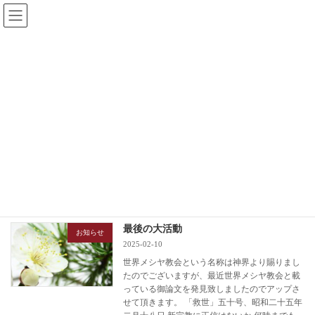
コ
ナ
ン
ビ
テ
ゲ
ン
ー
ツ
シ
へ
ョ
更新情報
ス
ン
キ
に
ッ
移
プ
動
HOME
更新情報
2025年2月
2025年2月
最後の大活動
お知らせ
2025-02-10
世界メシヤ教会という名称は神界より賜りまし
たのでございますが、最近世界メシヤ教会と載
っている御論文を発見致しましたのでアップさ
せて頂きます。 「救世」五十号、昭和二十五年