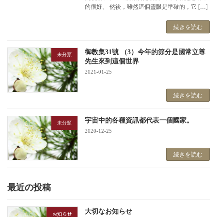
的很好。 然後，雖然這個靈眼是準確的，它 […]
続きを読む
御教集31號 （3）今年的節分是國常立尊
未分類
先生來到這個世界
2021-01-25
続きを読む
宇宙中的各種資訊都代表一個國家。
未分類
2020-12-25
続きを読む
最近の投稿
大切なお知らせ
お知らせ