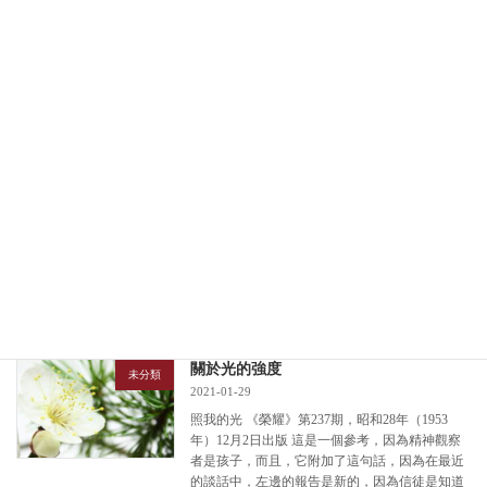
是一個錯誤，因為精神從精神世界說，如果看
[…]
続きを読む
由於這個人的精神力量，他回頭的例子
未分類
2021-01-29
精神科學 《榮耀》第235期，昭和28年（1953
年）11月18日出版 如果全人類都知道這一點，文
明將在這裡實現一個重大飛躍，雖然我總是提倡
精神主體服從。 然而，現代人是一個地獄世界，
它是如何進步的，因為文明在外表之間對 […]
続きを読む
關於光的強度
未分類
2021-01-29
照我的光 《榮耀》第237期，昭和28年（1953
年）12月2日出版 這是一個參考，因為精神觀察
者是孩子，而且，它附加了這句話，因為在最近
的談話中，左邊的報告是新的，因為信徒是知道