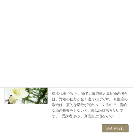
自然治癒力の説き方
病気
2019-03-07
楳木代表 それから本部の一日祭の時に、なんと
私が小学校４年生の時の担任が参拝に来てくれ
たんです。８５歳です。 私も小学校４年生から
会ってないので、ほんとに久しぶり、小学校４
年生の時１４０ちょっと身長があったと思いま
すけど […]
続きを読む
擬似癌と真症癌の場合の対処の仕方
病気
2019-02-14
楳木代表 だから、癌でも擬似癌と真症癌の場合
は、対処の仕方が全く違うわけです。 真症癌の
場合は、霊的な部分が関わってくるので、霊的
な面の指導をしないと、癌は絶対治らないで
す。 受講者 あッ、真症癌は治るんで […]
続きを読む