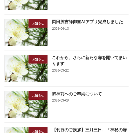
ジ
送
岡田茂吉師御書AIアプリ完成しました
り
お知らせ
2026-04-10
これから、さらに新たな扉を開いてまい
お知らせ
ります
2026-03-22
御神前へのご奉納について
お知らせ
2026-03-08
【刊行のご挨拶】三月三日、『神秘の扉
お知らせ