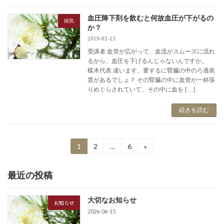
血圧降下剤を飲むと何故血圧が下がるの
病気
か？
2019-02-13
受講者 血管が広がって、血流がスムーズに流れ
るから、血圧を下げるんじゃないんですか。
楳木代表 違います。要するに腎臓の中のろ過装
置があるでしょ？ その腎臓の中に血管が一杯張
りめぐらされていて、その中に血を […]
続きを読む
投
1
2
…
6
»
固
固
固
定
定
定
稿
ペ
ペ
ペ
最近の投稿
ー
ー
ー
の
ジ
ジ
ジ
ペ
大切なお知らせ
お知らせ
ー
2026-06-15